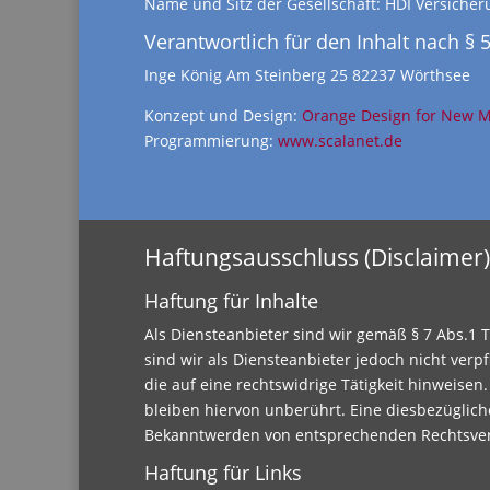
Name und Sitz der Gesellschaft: HDI Versiche
Verantwortlich für den Inhalt nach § 5
Inge König Am Steinberg 25 82237 Wörthsee
Konzept und Design:
Orange Design for New 
Programmierung:
www.scalanet.de
Haftungsausschluss (Disclaimer)
Haftung für Inhalte
Als Diensteanbieter sind wir gemäß § 7 Abs.1 
sind wir als Diensteanbieter jedoch nicht ver
die auf eine rechtswidrige Tätigkeit hinweis
bleiben hiervon unberührt. Eine diesbezüglich
Bekanntwerden von entsprechenden Rechtsver
Haftung für Links