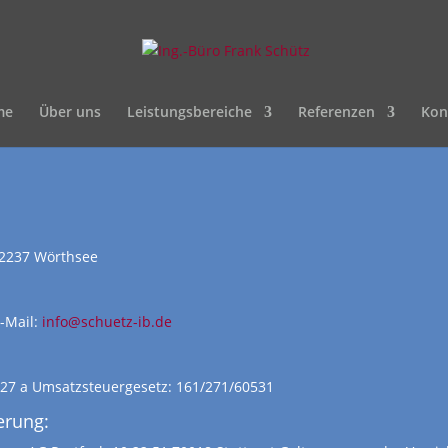
me
Über uns
Leistungsbereiche
Referenzen
Kon
82237 Wörthsee
-Mail:
info@schuetz-ib.de
27 a Umsatzsteuergesetz: 161/271/60531
erung: