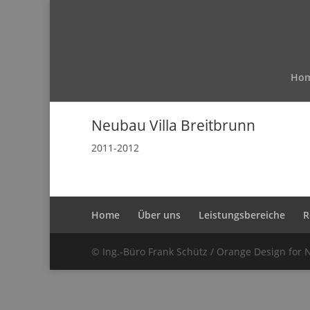
Ho
Neubau Villa Breitbrunn
2011-2012
Home
Über uns
Leistungsbereiche
R
© Ing.-Büro Frank Schütz / Orange Design for