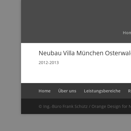
Ho
Neubau Villa München Osterwal
2012-2013
Home
Über uns
Leistungsbereiche
R
© Ing.-Büro Frank Schütz / Orange Design for